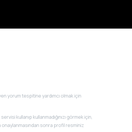
yen yorum tespitine yardımcı olmak için
servisi kullanıp kullanmadığınızı görmek için,
zun onaylanmasından sonra profil resminiz