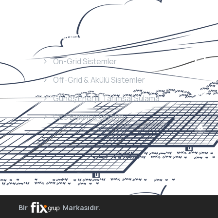
Hizmetlerimiz
İletişi
On-Grid Sistemler
Off-Grid & Akülü Sistemler
Güneş Enerjili Tarımsal Sulama
GES Bakım & Onarım
Bir
Markasıdır.