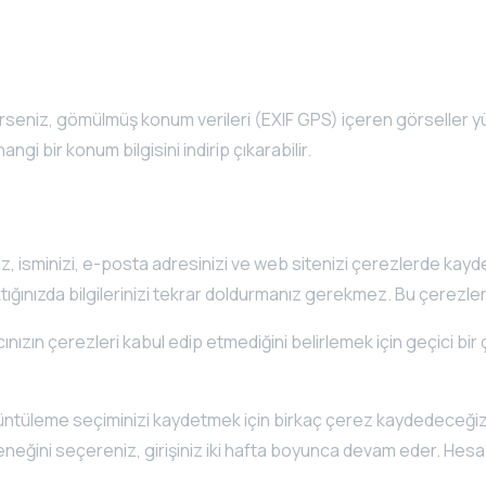
erseniz, gömülmüş konum verileri (EXIF GPS) içeren görseller y
gi bir konum bilgisini indirip çıkarabilir.
z, isminizi, e-posta adresinizi ve web sitenizi çerezlerde kayde
ığınızda bilgilerinizi tekrar doldurmanız gerekmez. Bu çerezler b
ınızın çerezleri kabul edip etmediğini belirlemek için geçici bir
 görüntüleme seçiminizi kaydetmek için birkaç çerez kaydedeceğiz
eçeneğini seçereniz, girişiniz iki hafta boyunca devam eder. Hesa