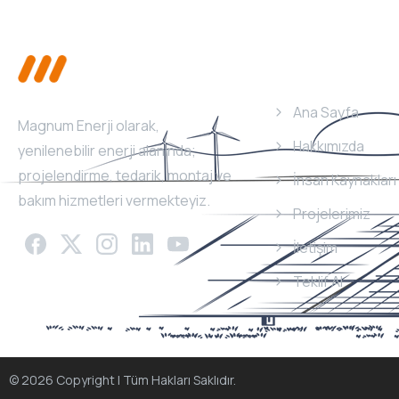
Menü
Ana Sayfa
Magnum Enerji olarak,
Hakkımızda
yenilenebilir enerji alanında;
projelendirme, tedarik, montaj ve
İnsan Kaynakları
bakım hizmetleri vermekteyiz.
Projelerimiz
İletişim
Teklif Al
© 2026 Copyright | Tüm Hakları Saklıdır.