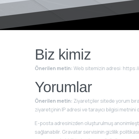
Biz kimiz
Önerilen metin:
Web sitemizin adresi: https
Yorumlar
Önerilen metin:
Ziyaretçiler sitede yorum bır
ziyaretçinin IP adresi ve tarayıcı bilgisi metnini 
E-posta adresinizden oluşturulmuş anonimleştiril
sağlanabilir. Gravatar servisinin gizlilik poli