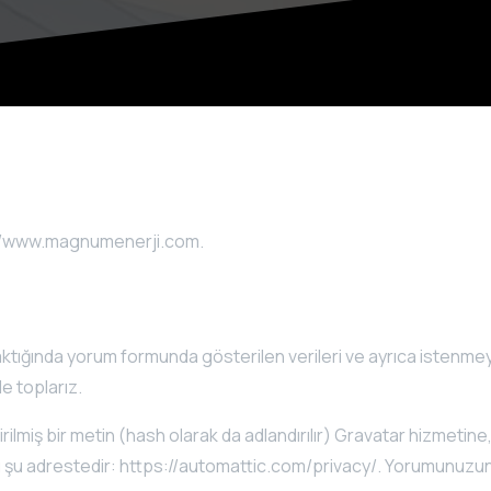
://www.magnumenerji.com.
aktığında yorum formunda gösterilen verileri ve ayrıca istenme
de toplarız.
miş bir metin (hash olarak da adlandırılır) Gravatar hizmetine, 
tikası şu adrestedir: https://automattic.com/privacy/. Yorumunu