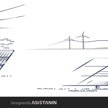
m
Bilgileri
Telefon
+90 352 353 36 38
E-Mail
info@magnumenerji.com
Adres
Erciyesevler Mah. Billur Cad. Billur
Apt. 111/A Kocasinan/KAYSERİ
Designed By