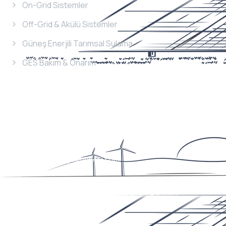
On-Grid Sistemler
Off-Grid & Akülü Sistemler
Güneş Enerjili Tarımsal Sulama
GES Bakım & Onarım
İletişim
Bilgileri
Telefon
+90 352 353 36 38
E-Mail
info@magnumenerji.com
Adres
Erciyesevler Mah. Billur Cad. Billur Apt. 111/A
Kocasinan/KAYSERİ