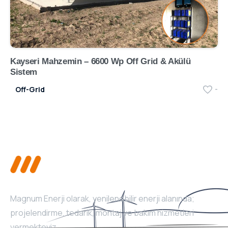
Kayseri Mahzemin – 6600 Wp Off Grid & Akülü
Sistem
Off-Grid
-
Magnum Enerji olarak, yenilenebilir enerji alanında;
projelendirme, tedarik, montaj ve bakım hizmetleri
vermekteyiz.