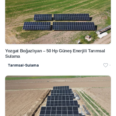
Yozgat Boğazlıyan – 50 Hp Güneş Enerjili Tarımsal
Sulama
Tarımsal-Sulama
-