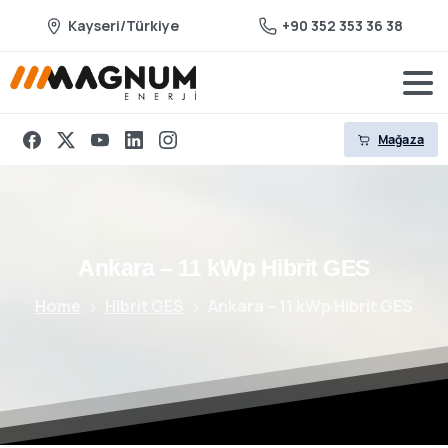
Kayseri/Türkiye
+90 352 353 36 38
Mağaza
Ankara
–
11
kWp
Hibrit
GES
Home
Hibrit GES
Ankara – 11 kWp Hibrit GES