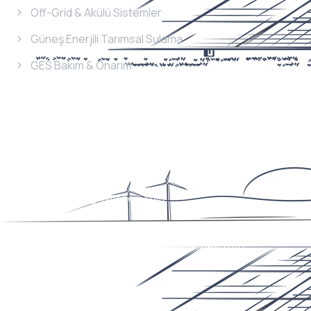
Off-Grid & Akülü Sistemler
Güneş Enerjili Tarımsal Sulama
GES Bakım & Onarım
İletişim
Bilgileri
Telefon
+90 352 353 36 38
E-Mail
info@magnumenerji.com
Adres
Erciyesevler Mah. Billur Cad. Billur Apt. 111/A
Kocasinan/KAYSERİ