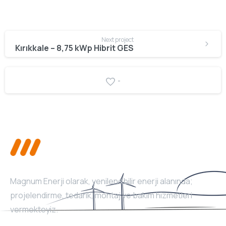
Next project
Kırıkkale – 8,75 kWp Hibrit GES
-
Magnum Enerji olarak, yenilenebilir enerji alanında;
projelendirme, tedarik, montaj ve bakım hizmetleri
vermekteyiz.