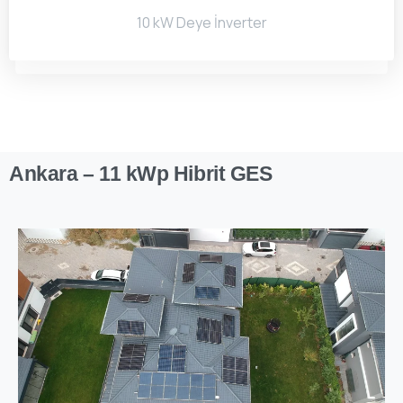
10 kW Deye İnverter
Ankara
–
11
kWp
Hibrit
GES