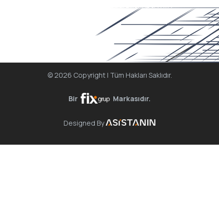
Erciyesevler Mah. Billur Cad. Billur Apt. 111/A
Kocasinan/KAYSERİ
© 2026 Copyright | Tüm Hakları Saklıdır.
Bir
Markasıdır.
Designed By