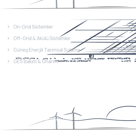
Hizmetlerimiz
On-Grid Sistemler
Off-Grid & Akülü Sistemler
Güneş Enerjili Tarımsal Sulama
GES Bakım & Onarım
İletişim
Bilgileri
Telefon
+90 352 353 36 38
E-Mail
info@magnumenerji.com
Adres