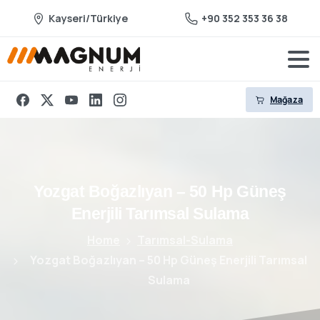
Kayseri/Türkiye
+90 352 353 36 38
Mağaza
Yozgat
Boğazlıyan
–
50
Hp
Güneş
Enerjili
Tarımsal
Sulama
Home
Tarımsal-Sulama
Yozgat Boğazlıyan – 50 Hp Güneş Enerjili Tarımsal
Sulama