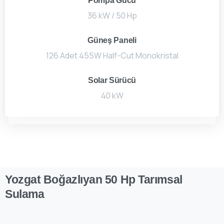
Pompa Gücü
36 kW / 50 Hp
Güneş Paneli
126 Adet 455W Half-Cut Monokristal
Solar Sürücü
40 kW
Yozgat
Boğazlıyan
50
Hp
Tarımsal
Sulama