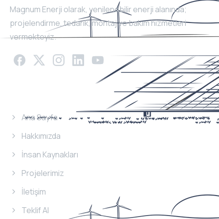
Magnum Enerji olarak, yenilenebilir enerji alanında;
projelendirme, tedarik, montaj ve bakım hizmetleri
vermekteyiz.
Menü
Ana Sayfa
Hakkımızda
İnsan Kaynakları
Projelerimiz
İletişim
Teklif Al