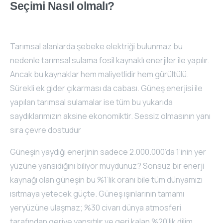
Seçimi
Nasıl
olmalı?
Tarımsal alanlarda şebeke elektriği bulunmaz bu
nedenle tarımsal sulama fosil kaynaklı enerjiler ile yapılır.
Ancak bu kaynaklar hem maliyetlidir hem gürültülü.
Sürekli ek gider çıkarması da cabası. Güneş enerjisi ile
yapılan tarımsal sulamalar ise tüm bu yukarıda
saydıklarımızın aksine ekonomiktir. Sessiz olmasının yanı
sıra çevre dostudur
Güneşin yaydığı enerjinin sadece 2.000.000’da 1’inin yer
yüzüne yansıdığını biliyor muydunuz? Sonsuz bir enerji
kaynağı olan güneşin bu %1’lik oranı bile tüm dünyamızı
ısıtmaya yetecek güçte. Güneş ışınlarının tamamı
yeryüzüne ulaşmaz; %30 civarı dünya atmosferi
tarafından geriye yansıtılır ve geri kalan %20’lik dilim