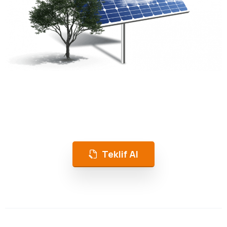
Magnum Enerji
Üretimde Süreklilik, Enerjide Tasarrufla Olur!
Teklif Al