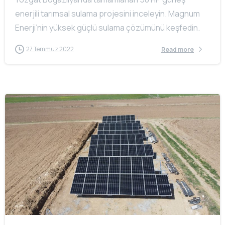
enerjili tarımsal sulama projesini inceleyin. Magnum
Enerji’nin yüksek güçlü sulama çözümünü keşfedin.
27 Temmuz 2022
Read more
-