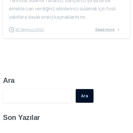
Tarımsal Sulama Tarlanızı, bahçenizi ya da binbir
emekle can verdiğiniz ekinlerinizi sulamak için fosil
yakıtlara dayalı enerji kaynaklarını mı...
25 Temmuz 2022
Read more
Ara
Ara
Son Yazılar