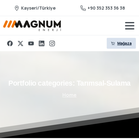
Kayseri/Türkiye
+90 352 353 36 38
Mağaza
Portfolio
categories:
Tarımsal-Sulama
Home