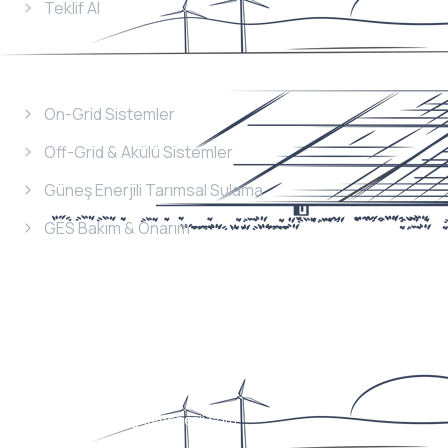
Teklif Al
Hizmetlerimiz
On-Grid Sistemler
Off-Grid & Akülü Sistemler
Güneş Enerjili Tarımsal Sulama
GES Bakım & Onarım
İletişim
Bilgileri
Telefon
+90 352 353 36 38
E-Mail
info@magnumenerji.com