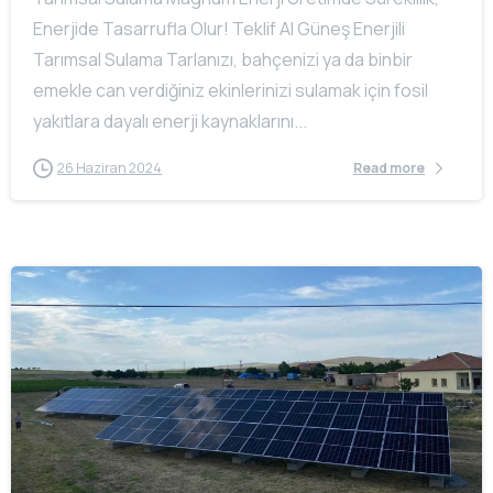
Enerjide Tasarrufla Olur! Teklif Al Güneş Enerjili
Tarımsal Sulama Tarlanızı, bahçenizi ya da binbir
emekle can verdiğiniz ekinlerinizi sulamak için fosil
yakıtlara dayalı enerji kaynaklarını...
26 Haziran 2024
Read more
-