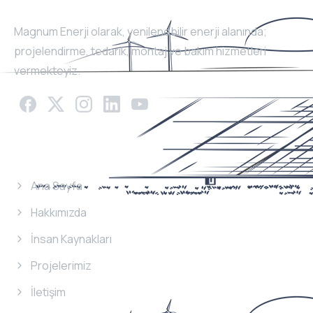
Magnum Enerji olarak, yenilenebilir enerji alanında;
projelendirme, tedarik, montaj ve bakım hizmetleri
vermekteyiz.
Menü
Ana Sayfa
Hakkımızda
İnsan Kaynakları
Projelerimiz
İletişim