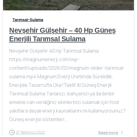
Tarımsal-Sulama
Nevşehir Gülşehir – 40 Hp Güneş
Enerjili Tarımsal Sulama
Nevşehir Gülşehir 40 Hp Tarımsal Sulama
https://magnumenerji.com/wp-
content/uploads/2026/02/magnum-slider-tarimsal-
sulama.mp4 Magnum Enerji Üretimde Süreklilik,
Enerjide Tasarrufla Olur!Teklif Al Güneş Enerjili
Tarımsal Sulama Tarlanızı, bahçenizi ya da binbir
emekle can verdiğiniz ekinlerinizi sulamak için fosil
yakıtlara dayalı enerji kaynaklarını mı kullanıyorsunuz?
Güneş enerjisi sistemleri...
27 Temmuz 2022
Read more